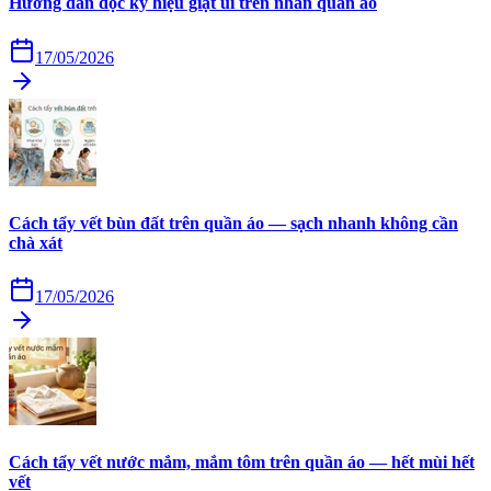
Hướng dẫn đọc ký hiệu giặt ủi trên nhãn quần áo
17/05/2026
Cách tẩy vết bùn đất trên quần áo — sạch nhanh không cần
chà xát
17/05/2026
Cách tẩy vết nước mắm, mắm tôm trên quần áo — hết mùi hết
vết