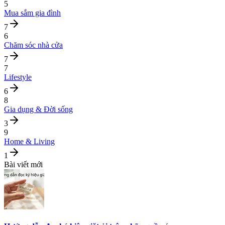
5
Mua sắm gia đình
7
6
Chăm sóc nhà cửa
7
7
Lifestyle
6
8
Gia dụng & Đời sống
3
9
Home & Living
1
Bài viết mới