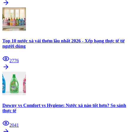
Top 10 nước xả vải thơm lâu nhất 2026 - Xếp hạng thực tế từ
người dùng
2776
Downy vs Comfort vs Hygiene: Nước xả nào tốt hơn? So sánh
thực tế
2041