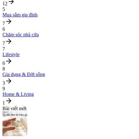
12
5
Mua sắm gia đình
7
6
Chăm sóc nhà cửa
7
7
Lifestyle
6
8
Gia dụng & Đời sống
3
9
Home & Living
1
Bài viết mới