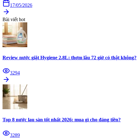
17/05/2026
Bài viết hot
Review nước giặt Hygiene 2.8L: thơm lâu 72 giờ có thật không?
3294
Top 8 nước lau sàn tốt nhất 2026: mua gì cho đáng tiền?
3289