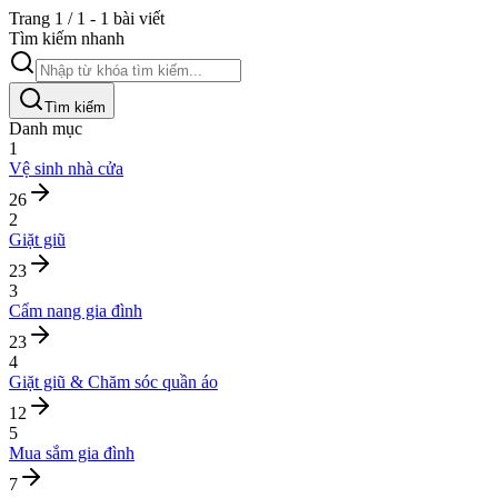
Trang 1 / 1 - 1 bài viết
Tìm kiếm nhanh
Tìm kiếm
Danh mục
1
Vệ sinh nhà cửa
26
2
Giặt giũ
23
3
Cẩm nang gia đình
23
4
Giặt giũ & Chăm sóc quần áo
12
5
Mua sắm gia đình
7