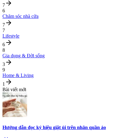
7
6
Chăm sóc nhà cửa
7
7
Lifestyle
6
8
Gia dụng & Đời sống
3
9
Home & Living
1
Bài viết mới
Hướng dẫn đọc ký hiệu giặt ủi trên nhãn quần áo