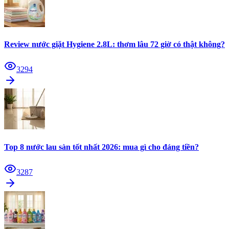
Review nước giặt Hygiene 2.8L: thơm lâu 72 giờ có thật không?
3294
Top 8 nước lau sàn tốt nhất 2026: mua gì cho đáng tiền?
3287