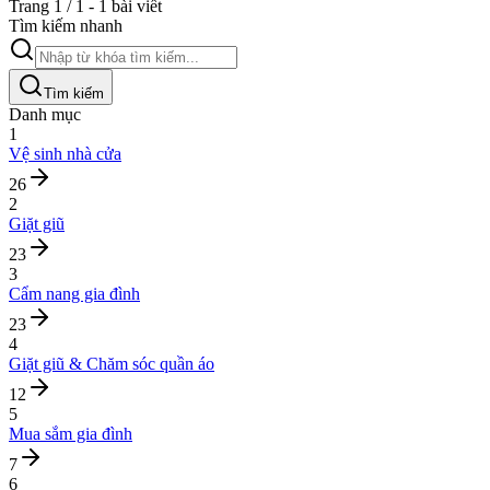
Trang 1 / 1 - 1 bài viết
Tìm kiếm nhanh
Tìm kiếm
Danh mục
1
Vệ sinh nhà cửa
26
2
Giặt giũ
23
3
Cẩm nang gia đình
23
4
Giặt giũ & Chăm sóc quần áo
12
5
Mua sắm gia đình
7
6