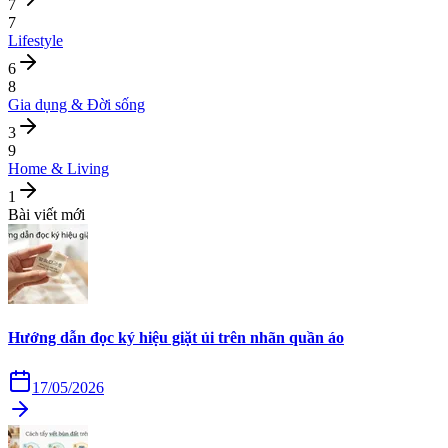
7
7
Lifestyle
6
8
Gia dụng & Đời sống
3
9
Home & Living
1
Bài viết mới
Hướng dẫn đọc ký hiệu giặt ủi trên nhãn quần áo
17/05/2026