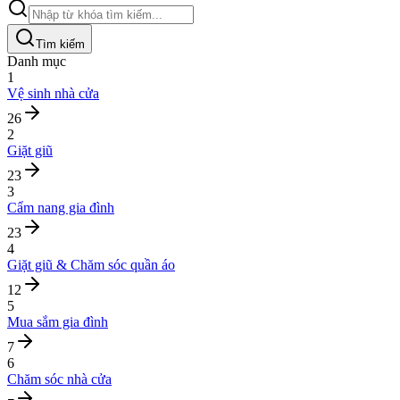
Tìm kiếm
Danh mục
1
Vệ sinh nhà cửa
26
2
Giặt giũ
23
3
Cẩm nang gia đình
23
4
Giặt giũ & Chăm sóc quần áo
12
5
Mua sắm gia đình
7
6
Chăm sóc nhà cửa