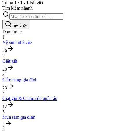
Trang 1 / 1 - 1 bài viết
Tìm kiếm nhanh
Tìm kiếm
Danh mục
1
Vệ sinh nhà cửa
26
2
Giặt giũ
23
3
Cẩm nang gia đình
23
4
Giặt giũ & Chăm sóc quần áo
12
5
Mua sắm gia đình
7
6