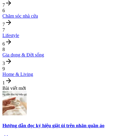
7
6
Chăm sóc nhà cửa
7
7
Lifestyle
6
8
Gia dụng & Đời sống
3
9
Home & Living
1
Bài viết mới
Hướng dẫn đọc ký hiệu giặt ủi trên nhãn quần áo