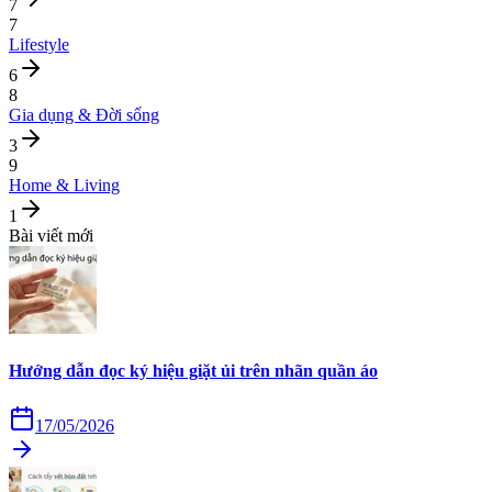
7
7
Lifestyle
6
8
Gia dụng & Đời sống
3
9
Home & Living
1
Bài viết mới
Hướng dẫn đọc ký hiệu giặt ủi trên nhãn quần áo
17/05/2026