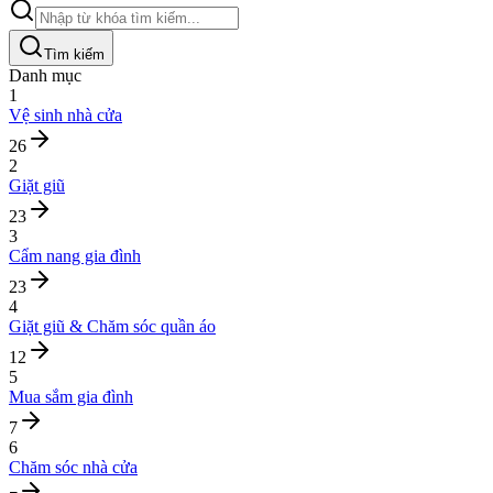
Tìm kiếm
Danh mục
1
Vệ sinh nhà cửa
26
2
Giặt giũ
23
3
Cẩm nang gia đình
23
4
Giặt giũ & Chăm sóc quần áo
12
5
Mua sắm gia đình
7
6
Chăm sóc nhà cửa