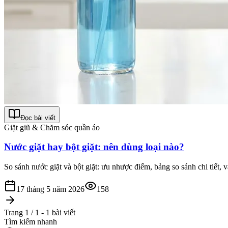
Đọc bài viết
Giặt giũ & Chăm sóc quần áo
Nước giặt hay bột giặt: nên dùng loại nào?
So sánh nước giặt và bột giặt: ưu nhược điểm, bảng so sánh chi tiết,
17 tháng 5 năm 2026
158
Trang 1 / 1 - 1 bài viết
Tìm kiếm nhanh