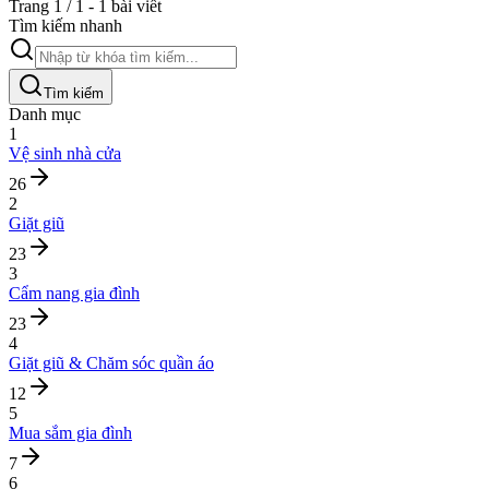
Trang 1 / 1 - 1 bài viết
Tìm kiếm nhanh
Tìm kiếm
Danh mục
1
Vệ sinh nhà cửa
26
2
Giặt giũ
23
3
Cẩm nang gia đình
23
4
Giặt giũ & Chăm sóc quần áo
12
5
Mua sắm gia đình
7
6