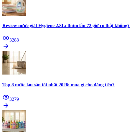
Review nước giặt Hygiene 2.8L: thơm lâu 72 giờ có thật không?
3288
Top 8 nước lau sàn tốt nhất 2026: mua gì cho đáng tiền?
3279