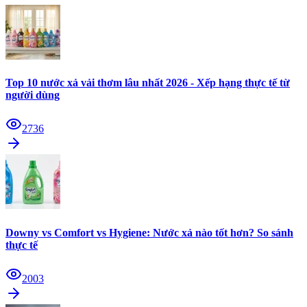
Top 10 nước xả vải thơm lâu nhất 2026 - Xếp hạng thực tế từ
người dùng
2736
Downy vs Comfort vs Hygiene: Nước xả nào tốt hơn? So sánh
thực tế
2003