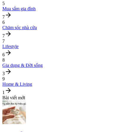
5
Mua sắm gia đình
7
6
Chăm sóc nhà cửa
7
7
Lifestyle
6
8
Gia dụng & Đời sống
3
9
Home & Living
1
Bài viết mới