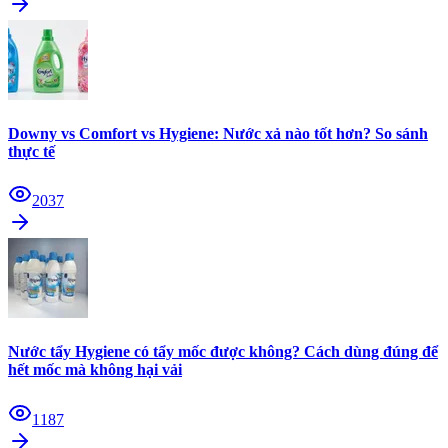
Downy vs Comfort vs Hygiene: Nước xả nào tốt hơn? So sánh
thực tế
2037
Nước tẩy Hygiene có tẩy mốc được không? Cách dùng đúng để
hết mốc mà không hại vải
1187