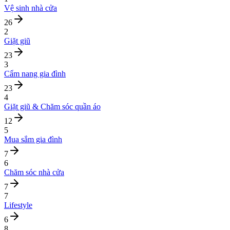
Vệ sinh nhà cửa
26
2
Giặt giũ
23
3
Cẩm nang gia đình
23
4
Giặt giũ & Chăm sóc quần áo
12
5
Mua sắm gia đình
7
6
Chăm sóc nhà cửa
7
7
Lifestyle
6
8