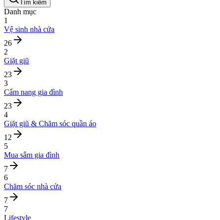
Tìm kiếm
Danh mục
1
Vệ sinh nhà cửa
26
2
Giặt giũ
23
3
Cẩm nang gia đình
23
4
Giặt giũ & Chăm sóc quần áo
12
5
Mua sắm gia đình
7
6
Chăm sóc nhà cửa
7
7
Lifestyle