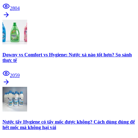
2804
Downy vs Comfort vs Hygiene: Nước xả nào tốt hơn? So sánh
thực tế
2059
Nước tẩy Hygiene có tẩy mốc được không? Cách dùng đúng để
hết mốc mà không hại vải