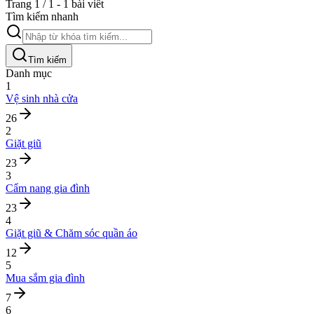
Trang 1 / 1 - 1 bài viết
Tìm kiếm nhanh
Tìm kiếm
Danh mục
1
Vệ sinh nhà cửa
26
2
Giặt giũ
23
3
Cẩm nang gia đình
23
4
Giặt giũ & Chăm sóc quần áo
12
5
Mua sắm gia đình
7
6