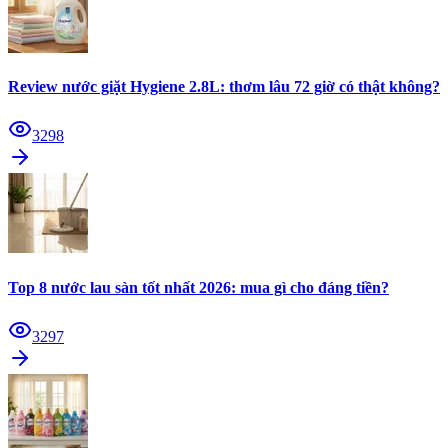
Review nước giặt Hygiene 2.8L: thơm lâu 72 giờ có thật không?
3298
Top 8 nước lau sàn tốt nhất 2026: mua gì cho đáng tiền?
3297