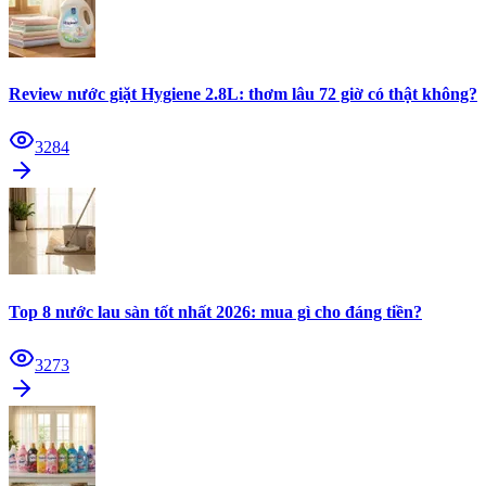
Review nước giặt Hygiene 2.8L: thơm lâu 72 giờ có thật không?
3284
Top 8 nước lau sàn tốt nhất 2026: mua gì cho đáng tiền?
3273