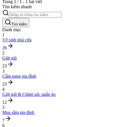
Trang 1 / 1 - 1 bài viết
Tìm kiếm nhanh
Tìm kiếm
Danh mục
1
Vệ sinh nhà cửa
26
2
Giặt giũ
23
3
Cẩm nang gia đình
23
4
Giặt giũ & Chăm sóc quần áo
12
5
Mua sắm gia đình
7
6