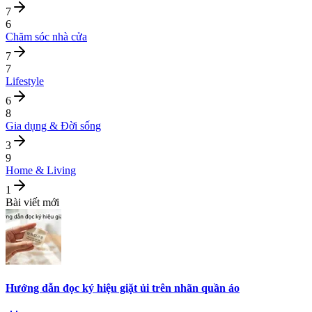
7
6
Chăm sóc nhà cửa
7
7
Lifestyle
6
8
Gia dụng & Đời sống
3
9
Home & Living
1
Bài viết mới
Hướng dẫn đọc ký hiệu giặt ủi trên nhãn quần áo