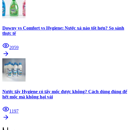
Downy vs Comfort vs Hygiene: Nước xả nào tốt hơn? So sánh
thực tế
2059
Nước tẩy Hygiene có tẩy mốc được không? Cách dùng đúng để
hết mốc mà không hại vải
1197