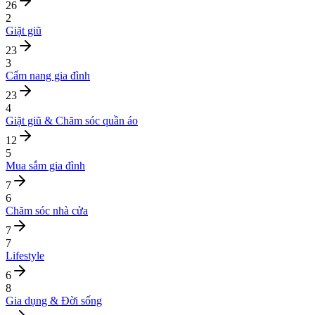
26
2
Giặt giũ
23
3
Cẩm nang gia đình
23
4
Giặt giũ & Chăm sóc quần áo
12
5
Mua sắm gia đình
7
6
Chăm sóc nhà cửa
7
7
Lifestyle
6
8
Gia dụng & Đời sống