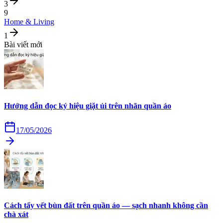
3
9
Home & Living
1
Bài viết mới
Hướng dẫn đọc ký hiệu giặt ủi trên nhãn quần áo
17/05/2026
Cách tẩy vết bùn đất trên quần áo — sạch nhanh không cần
chà xát