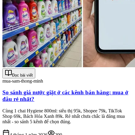
Đọc bài viết
mua-sam-thong-minh
So sánh giá nước giặt ở các kênh bán hàng: mua ở
đâu rẻ nhất?
Cùng 1 chai Hygiene 800ml: siêu thị 95k, Shopee 79k, TikTok
Shop 69k, Bách Hóa Xanh 89k. Rẻ nhất chưa chắc là đáng mua
nhất - so sánh 5 kênh để chọn đúng.
4 tháng 1 năm 2026
290