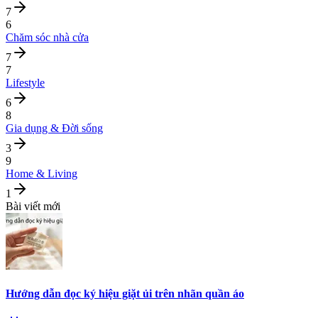
7
6
Chăm sóc nhà cửa
7
7
Lifestyle
6
8
Gia dụng & Đời sống
3
9
Home & Living
1
Bài viết mới
Hướng dẫn đọc ký hiệu giặt ủi trên nhãn quần áo