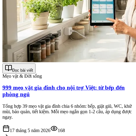
Đọc bài viết
Mẹo vặt & Đời sống
999 mẹo vặt gia đình cho nội trợ Việt: từ bếp đến
phòng ngủ
Tổng hợp 39 mẹo vặt gia đình chia 6 nhóm: bếp, giặt giũ, WC, khử
mùi, bảo quản, tiết kiệm. Mỗi mẹo ngắn gọn 1-2 câu, áp dụng được
ngay.
17 tháng 5 năm 2026
168