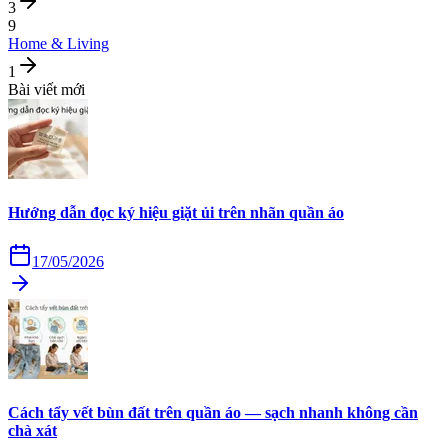
3
9
Home & Living
1
Bài viết mới
Hướng dẫn đọc ký hiệu giặt ủi trên nhãn quần áo
17/05/2026
Cách tẩy vết bùn đất trên quần áo — sạch nhanh không cần
chà xát