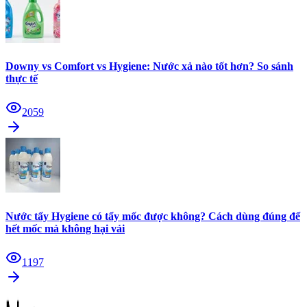
Downy vs Comfort vs Hygiene: Nước xả nào tốt hơn? So sánh
thực tế
2059
Nước tẩy Hygiene có tẩy mốc được không? Cách dùng đúng để
hết mốc mà không hại vải
1197