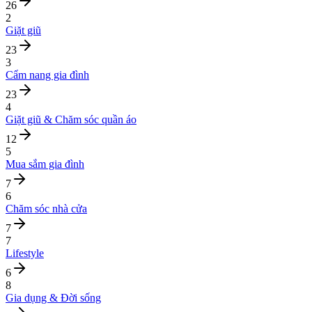
26
2
Giặt giũ
23
3
Cẩm nang gia đình
23
4
Giặt giũ & Chăm sóc quần áo
12
5
Mua sắm gia đình
7
6
Chăm sóc nhà cửa
7
7
Lifestyle
6
8
Gia dụng & Đời sống