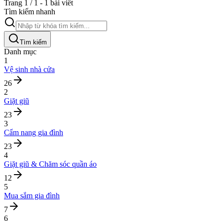
Trang 1 / 1 - 1 bài viết
Tìm kiếm nhanh
Tìm kiếm
Danh mục
1
Vệ sinh nhà cửa
26
2
Giặt giũ
23
3
Cẩm nang gia đình
23
4
Giặt giũ & Chăm sóc quần áo
12
5
Mua sắm gia đình
7
6