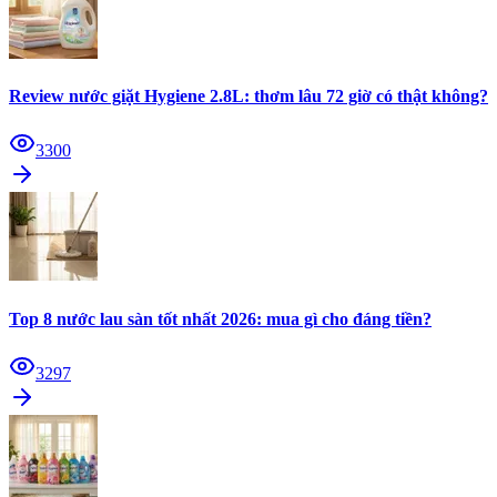
Review nước giặt Hygiene 2.8L: thơm lâu 72 giờ có thật không?
3300
Top 8 nước lau sàn tốt nhất 2026: mua gì cho đáng tiền?
3297