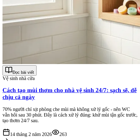
Đọc bài viết
Vệ sinh nhà cửa
Cách tạo mùi thơm cho nhà vệ sinh 24/7: sạch sẽ, dễ
chịu cả ngày
70% người chỉ xịt phòng che mùi mà không xử lý gốc - nên WC
vẫn hôi sau 30 phút. Đây là cách xử lý đúng: khử mùi tận gốc trước,
tạo thơm 24/7 sau.
14 tháng 2 năm 2026
263