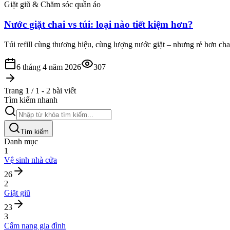
Giặt giũ & Chăm sóc quần áo
Nước giặt chai vs túi: loại nào tiết kiệm hơn?
Túi refill cùng thương hiệu, cùng lượng nước giặt – nhưng rẻ hơn ch
6 tháng 4 năm 2026
307
Trang 1 / 1 - 2 bài viết
Tìm kiếm nhanh
Tìm kiếm
Danh mục
1
Vệ sinh nhà cửa
26
2
Giặt giũ
23
3
Cẩm nang gia đình