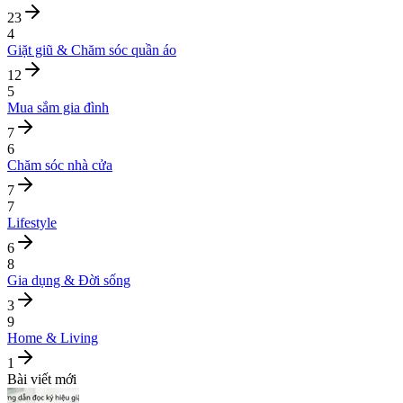
23
4
Giặt giũ & Chăm sóc quần áo
12
5
Mua sắm gia đình
7
6
Chăm sóc nhà cửa
7
7
Lifestyle
6
8
Gia dụng & Đời sống
3
9
Home & Living
1
Bài viết mới