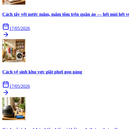
Cách tẩy vết nước mắm, mắm tôm trên quần áo — hết mùi hết v
17/05/2026
Cách vệ sinh khu vực giặt phơi gọn gàng
17/05/2026