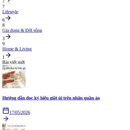
7
7
Lifestyle
6
8
Gia dụng & Đời sống
3
9
Home & Living
1
Bài viết mới
Hướng dẫn đọc ký hiệu giặt ủi trên nhãn quần áo
17/05/2026