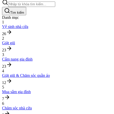
Tìm kiếm
Danh mục
1
Vệ sinh nhà cửa
26
2
Giặt giũ
23
3
Cẩm nang gia đình
23
4
Giặt giũ & Chăm sóc quần áo
12
5
Mua sắm gia đình
7
6
Chăm sóc nhà cửa