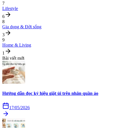
7
Lifestyle
6
8
Gia dụng & Đời sống
3
9
Home & Living
1
Bài viết mới
Hướng dẫn đọc ký hiệu giặt ủi trên nhãn quần áo
17/05/2026