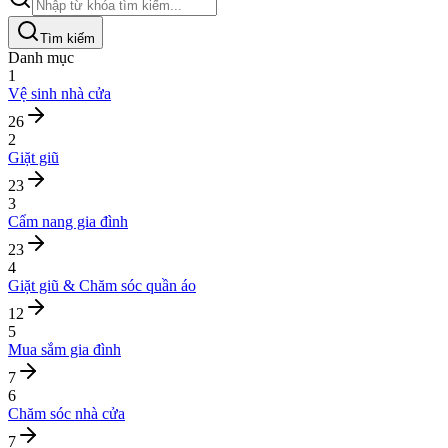
Tìm kiếm
Danh mục
1
Vệ sinh nhà cửa
26
2
Giặt giũ
23
3
Cẩm nang gia đình
23
4
Giặt giũ & Chăm sóc quần áo
12
5
Mua sắm gia đình
7
6
Chăm sóc nhà cửa
7