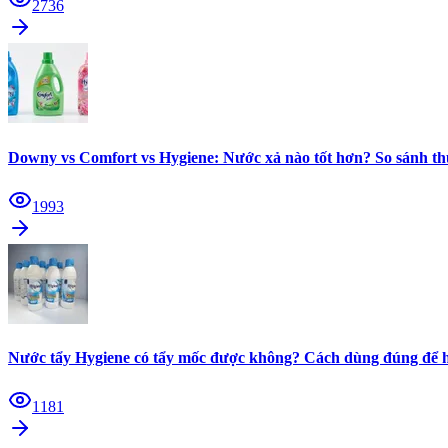
2736
Downy vs Comfort vs Hygiene: Nước xả nào tốt hơn? So sánh th
1993
Nước tẩy Hygiene có tẩy mốc được không? Cách dùng đúng để h
1181