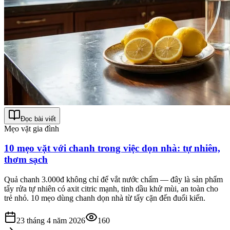
Đọc bài viết
Mẹo vặt gia đình
10 mẹo vặt với chanh trong việc dọn nhà: tự nhiên,
thơm sạch
Quả chanh 3.000đ không chỉ để vắt nước chấm — đây là sản phẩm
tẩy rửa tự nhiên có axit citric mạnh, tinh dầu khử mùi, an toàn cho
trẻ nhỏ. 10 mẹo dùng chanh dọn nhà từ tẩy cặn đến đuổi kiến.
23 tháng 4 năm 2026
160