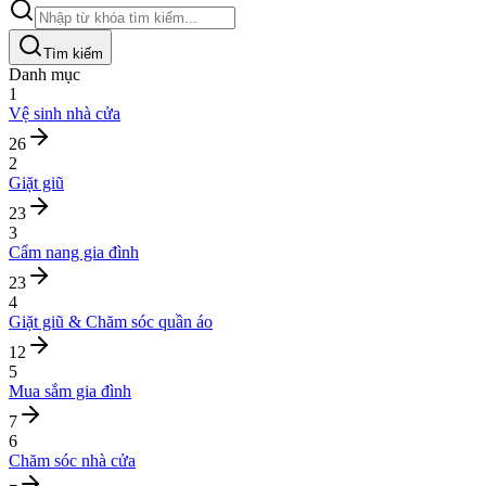
Tìm kiếm
Danh mục
1
Vệ sinh nhà cửa
26
2
Giặt giũ
23
3
Cẩm nang gia đình
23
4
Giặt giũ & Chăm sóc quần áo
12
5
Mua sắm gia đình
7
6
Chăm sóc nhà cửa