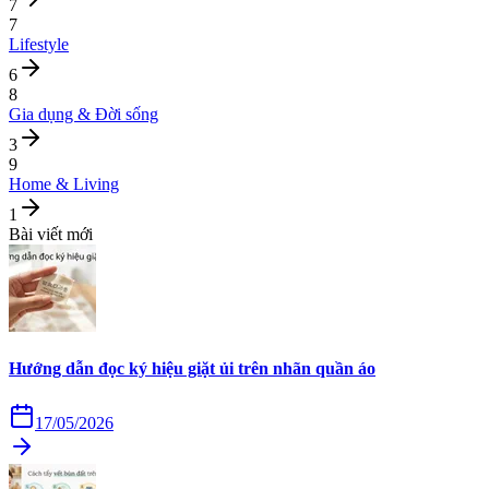
7
7
Lifestyle
6
8
Gia dụng & Đời sống
3
9
Home & Living
1
Bài viết mới
Hướng dẫn đọc ký hiệu giặt ủi trên nhãn quần áo
17/05/2026