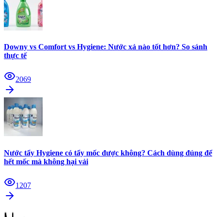
Downy vs Comfort vs Hygiene: Nước xả nào tốt hơn? So sánh
thực tế
2069
Nước tẩy Hygiene có tẩy mốc được không? Cách dùng đúng để
hết mốc mà không hại vải
1207