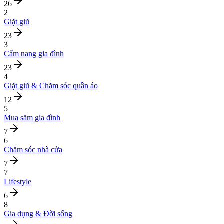
26
2
Giặt giũ
23
3
Cẩm nang gia đình
23
4
Giặt giũ & Chăm sóc quần áo
12
5
Mua sắm gia đình
7
6
Chăm sóc nhà cửa
7
7
Lifestyle
6
8
Gia dụng & Đời sống