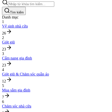
Tìm kiếm
Danh mục
1
Vệ sinh nhà cửa
26
2
Giặt giũ
23
3
Cẩm nang gia đình
23
4
Giặt giũ & Chăm sóc quần áo
12
5
Mua sắm gia đình
7
6
Chăm sóc nhà cửa