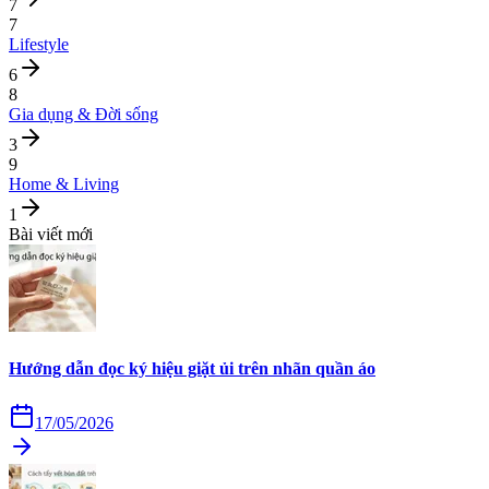
7
7
Lifestyle
6
8
Gia dụng & Đời sống
3
9
Home & Living
1
Bài viết mới
Hướng dẫn đọc ký hiệu giặt ủi trên nhãn quần áo
17/05/2026