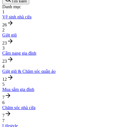
Tìm kiếm
Danh mục
1
Vệ sinh nhà cửa
26
2
Giặt giũ
23
3
Cẩm nang gia đình
23
4
Giặt giũ & Chăm sóc quần áo
12
5
Mua sắm gia đình
7
6
Chăm sóc nhà cửa
7
7
Lifestyle