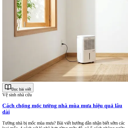
Đọc bài viết
Vệ sinh nhà cửa
Cách chống mốc tường nhà mùa mưa hiệu quả lâu
dài
Tường nhà bị mốc mùa mưa? Bài viết hướng dẫn nhận biết sớm các