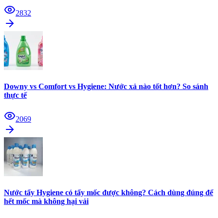
2832
Downy vs Comfort vs Hygiene: Nước xả nào tốt hơn? So sánh
thực tế
2069
Nước tẩy Hygiene có tẩy mốc được không? Cách dùng đúng để
hết mốc mà không hại vải