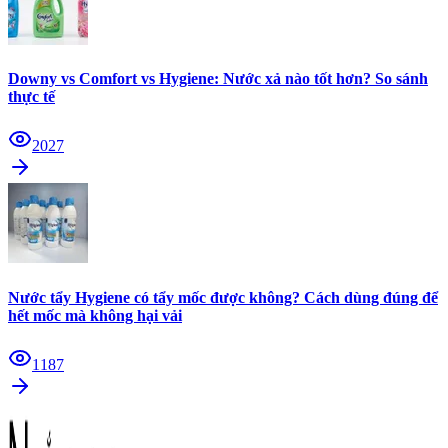
Downy vs Comfort vs Hygiene: Nước xả nào tốt hơn? So sánh
thực tế
2027
Nước tẩy Hygiene có tẩy mốc được không? Cách dùng đúng để
hết mốc mà không hại vải
1187