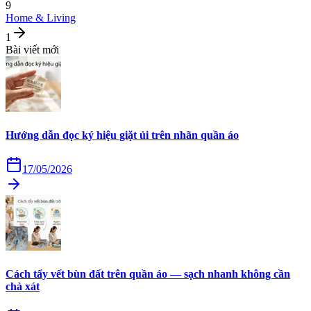
9
Home & Living
1
Bài viết mới
Hướng dẫn đọc ký hiệu giặt ủi trên nhãn quần áo
17/05/2026
Cách tẩy vết bùn đất trên quần áo — sạch nhanh không cần
chà xát