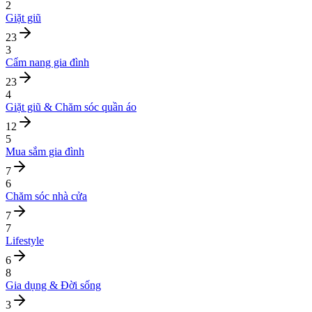
2
Giặt giũ
23
3
Cẩm nang gia đình
23
4
Giặt giũ & Chăm sóc quần áo
12
5
Mua sắm gia đình
7
6
Chăm sóc nhà cửa
7
7
Lifestyle
6
8
Gia dụng & Đời sống
3