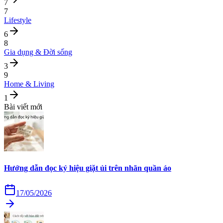
7
7
Lifestyle
6
8
Gia dụng & Đời sống
3
9
Home & Living
1
Bài viết mới
Hướng dẫn đọc ký hiệu giặt ủi trên nhãn quần áo
17/05/2026