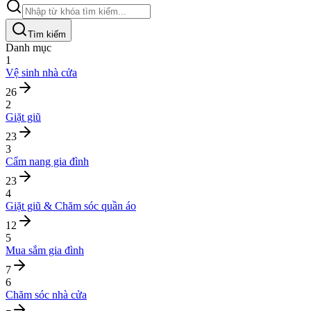
Tìm kiếm
Danh mục
1
Vệ sinh nhà cửa
26
2
Giặt giũ
23
3
Cẩm nang gia đình
23
4
Giặt giũ & Chăm sóc quần áo
12
5
Mua sắm gia đình
7
6
Chăm sóc nhà cửa