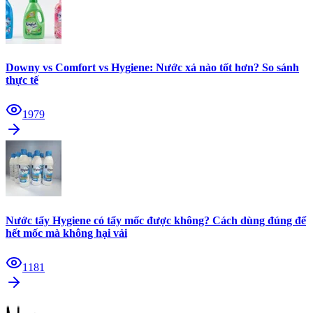
Downy vs Comfort vs Hygiene: Nước xả nào tốt hơn? So sánh
thực tế
1979
Nước tẩy Hygiene có tẩy mốc được không? Cách dùng đúng để
hết mốc mà không hại vải
1181