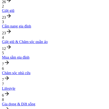
26
2
Giặt giũ
23
3
Cẩm nang gia đình
23
4
Giặt giũ & Chăm sóc quần áo
12
5
Mua sắm gia đình
7
6
Chăm sóc nhà cửa
7
7
Lifestyle
6
8
Gia dụng & Đời sống