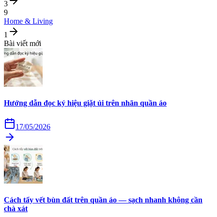
3
9
Home & Living
1
Bài viết mới
Hướng dẫn đọc ký hiệu giặt ủi trên nhãn quần áo
17/05/2026
Cách tẩy vết bùn đất trên quần áo — sạch nhanh không cần
chà xát