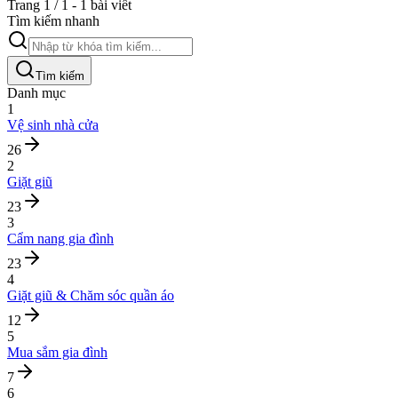
Trang 1 / 1 - 1 bài viết
Tìm kiếm nhanh
Tìm kiếm
Danh mục
1
Vệ sinh nhà cửa
26
2
Giặt giũ
23
3
Cẩm nang gia đình
23
4
Giặt giũ & Chăm sóc quần áo
12
5
Mua sắm gia đình
7
6