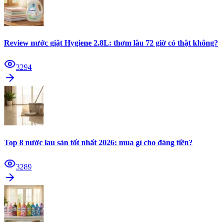
Review nước giặt Hygiene 2.8L: thơm lâu 72 giờ có thật không?
3294
Top 8 nước lau sàn tốt nhất 2026: mua gì cho đáng tiền?
3289