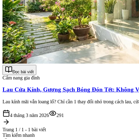
Đọc bài viết
Cẩm nang gia đình
Lau Cửa Kính, Gương Sạch Bóng Đón Tết: Không V
Lau kính mãi vẫn loang lổ? Chỉ cần 1 thay đổi nhỏ trong cách lau, c
4 tháng 3 năm 2026
291
Trang 1 / 1 - 1 bài viết
Tìm kiếm nhanh