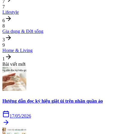
7
7
Lifestyle
6
8
Gia dụng & Đời sống
3
9
Home & Living
1
Bài viết mới
Hướng dẫn đọc ký hiệu giặt ủi trên nhãn quần áo
17/05/2026