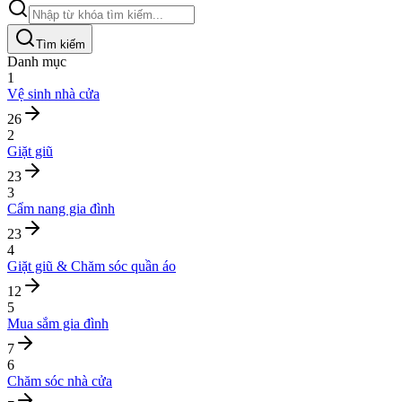
Tìm kiếm
Danh mục
1
Vệ sinh nhà cửa
26
2
Giặt giũ
23
3
Cẩm nang gia đình
23
4
Giặt giũ & Chăm sóc quần áo
12
5
Mua sắm gia đình
7
6
Chăm sóc nhà cửa