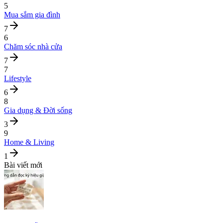
5
Mua sắm gia đình
7
6
Chăm sóc nhà cửa
7
7
Lifestyle
6
8
Gia dụng & Đời sống
3
9
Home & Living
1
Bài viết mới