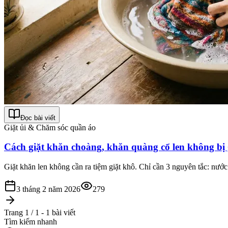
Đọc bài viết
Giặt ủi & Chăm sóc quần áo
Cách giặt khăn choàng, khăn quàng cổ len không bị 
Giặt khăn len không cần ra tiệm giặt khô. Chỉ cần 3 nguyên tắc: nướ
3 tháng 2 năm 2026
279
Trang 1 / 1 - 1 bài viết
Tìm kiếm nhanh