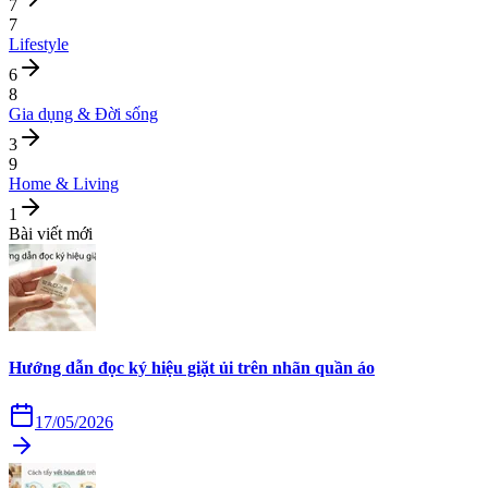
7
7
Lifestyle
6
8
Gia dụng & Đời sống
3
9
Home & Living
1
Bài viết mới
Hướng dẫn đọc ký hiệu giặt ủi trên nhãn quần áo
17/05/2026