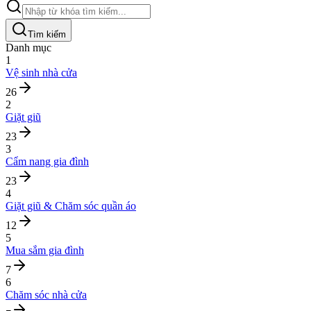
Tìm kiếm
Danh mục
1
Vệ sinh nhà cửa
26
2
Giặt giũ
23
3
Cẩm nang gia đình
23
4
Giặt giũ & Chăm sóc quần áo
12
5
Mua sắm gia đình
7
6
Chăm sóc nhà cửa