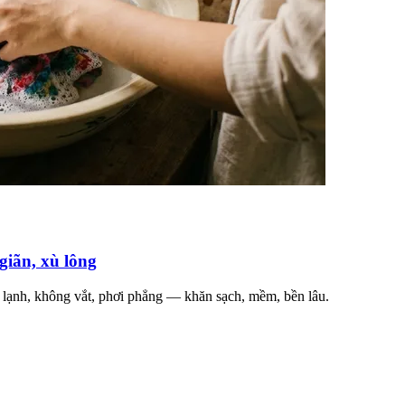
giãn, xù lông
c lạnh, không vắt, phơi phẳng — khăn sạch, mềm, bền lâu.