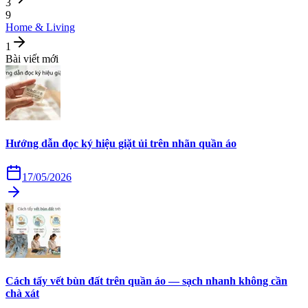
3
9
Home & Living
1
Bài viết mới
Hướng dẫn đọc ký hiệu giặt ủi trên nhãn quần áo
17/05/2026
Cách tẩy vết bùn đất trên quần áo — sạch nhanh không cần
chà xát