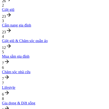
26
2
Giặt giũ
23
3
Cẩm nang gia đình
23
4
Giặt giũ & Chăm sóc quần áo
12
5
Mua sắm gia đình
7
6
Chăm sóc nhà cửa
7
7
Lifestyle
6
8
Gia dụng & Đời sống