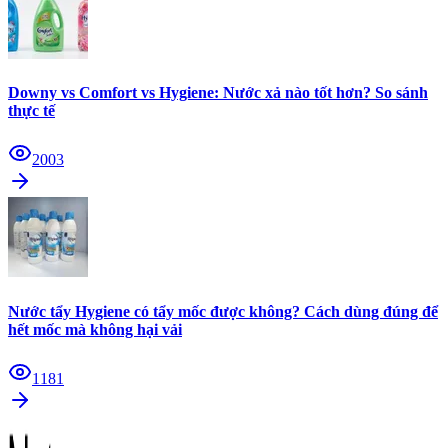
Downy vs Comfort vs Hygiene: Nước xả nào tốt hơn? So sánh
thực tế
2003
Nước tẩy Hygiene có tẩy mốc được không? Cách dùng đúng để
hết mốc mà không hại vải
1181