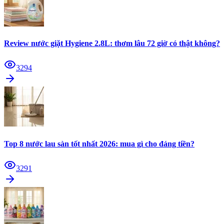
Review nước giặt Hygiene 2.8L: thơm lâu 72 giờ có thật không?
3294
Top 8 nước lau sàn tốt nhất 2026: mua gì cho đáng tiền?
3291