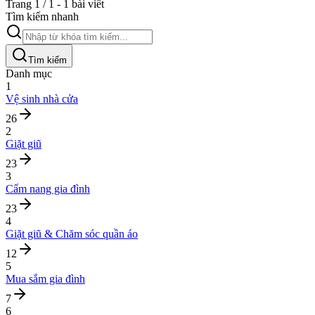
Trang 1 / 1 - 1 bài viết
Tìm kiếm nhanh
Tìm kiếm
Danh mục
1
Vệ sinh nhà cửa
26
2
Giặt giũ
23
3
Cẩm nang gia đình
23
4
Giặt giũ & Chăm sóc quần áo
12
5
Mua sắm gia đình
7
6