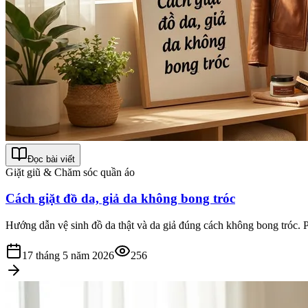
Đọc bài viết
Giặt giũ & Chăm sóc quần áo
Cách giặt đồ da, giả da không bong tróc
Hướng dẫn vệ sinh đồ da thật và da giả đúng cách không bong tróc. Phân
17 tháng 5 năm 2026
256