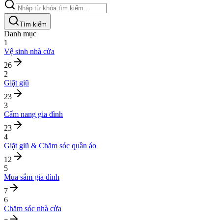
Tìm kiếm
Danh mục
1
Vệ sinh nhà cửa
26
2
Giặt giũ
23
3
Cẩm nang gia đình
23
4
Giặt giũ & Chăm sóc quần áo
12
5
Mua sắm gia đình
7
6
Chăm sóc nhà cửa