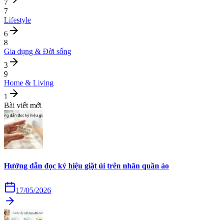
7
7
Lifestyle
6
8
Gia dụng & Đời sống
3
9
Home & Living
1
Bài viết mới
Hướng dẫn đọc ký hiệu giặt ủi trên nhãn quần áo
17/05/2026