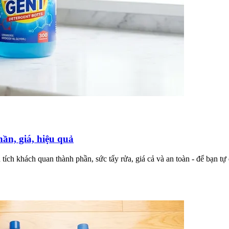
ần, giá, hiệu quả
 tích khách quan thành phần, sức tẩy rửa, giá cả và an toàn - để bạn t