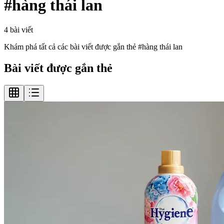
#
hàng thái lan
4
bài viết
Khám phá tất cả các bài viết được gắn thẻ #
hàng thái lan
Bài viết được gắn thẻ