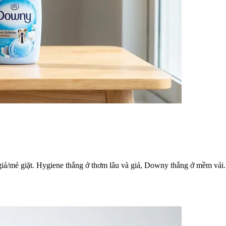
á/mẻ giặt. Hygiene thắng ở thơm lâu và giá, Downy thắng ở mềm vải. Kế