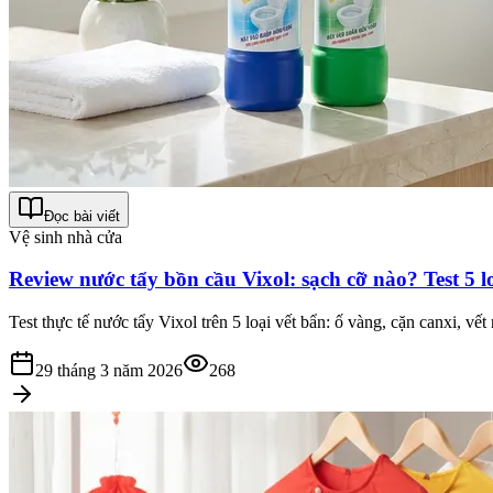
Đọc bài viết
Vệ sinh nhà cửa
Review nước tẩy bồn cầu Vixol: sạch cỡ nào? Test 5 l
Test thực tế nước tẩy Vixol trên 5 loại vết bẩn: ố vàng, cặn canxi, vết 
29 tháng 3 năm 2026
268