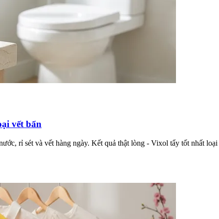
oại vết bẩn
nước, rỉ sét và vết hàng ngày. Kết quả thật lòng - Vixol tẩy tốt nhất loạ