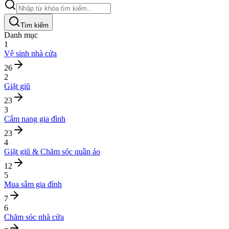
Tìm kiếm
Danh mục
1
Vệ sinh nhà cửa
26
2
Giặt giũ
23
3
Cẩm nang gia đình
23
4
Giặt giũ & Chăm sóc quần áo
12
5
Mua sắm gia đình
7
6
Chăm sóc nhà cửa