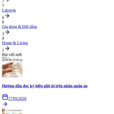
7
7
Lifestyle
6
8
Gia dụng & Đời sống
3
9
Home & Living
1
Bài viết mới
Hướng dẫn đọc ký hiệu giặt ủi trên nhãn quần áo
17/05/2026