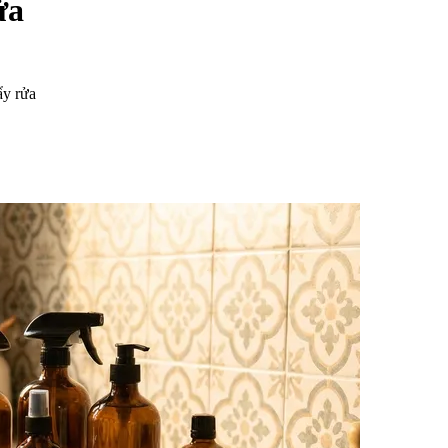
ửa
ẩy rửa