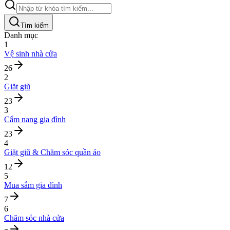
Tìm kiếm
Danh mục
1
Vệ sinh nhà cửa
26
2
Giặt giũ
23
3
Cẩm nang gia đình
23
4
Giặt giũ & Chăm sóc quần áo
12
5
Mua sắm gia đình
7
6
Chăm sóc nhà cửa