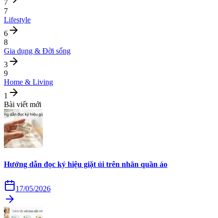
7
7
Lifestyle
6
8
Gia dụng & Đời sống
3
9
Home & Living
1
Bài viết mới
Hướng dẫn đọc ký hiệu giặt ủi trên nhãn quần áo
17/05/2026