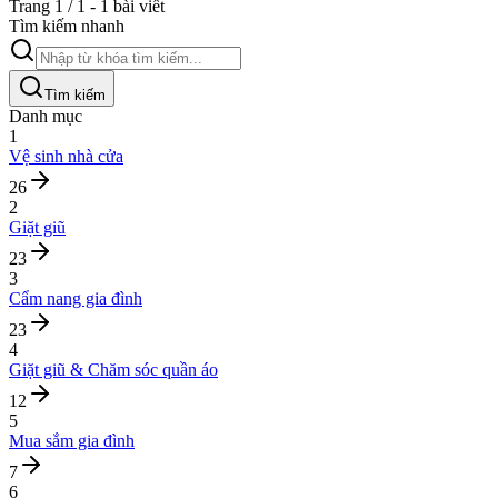
Trang 1 / 1 - 1 bài viết
Tìm kiếm nhanh
Tìm kiếm
Danh mục
1
Vệ sinh nhà cửa
26
2
Giặt giũ
23
3
Cẩm nang gia đình
23
4
Giặt giũ & Chăm sóc quần áo
12
5
Mua sắm gia đình
7
6