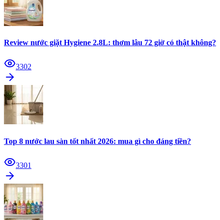
Review nước giặt Hygiene 2.8L: thơm lâu 72 giờ có thật không?
3302
Top 8 nước lau sàn tốt nhất 2026: mua gì cho đáng tiền?
3301