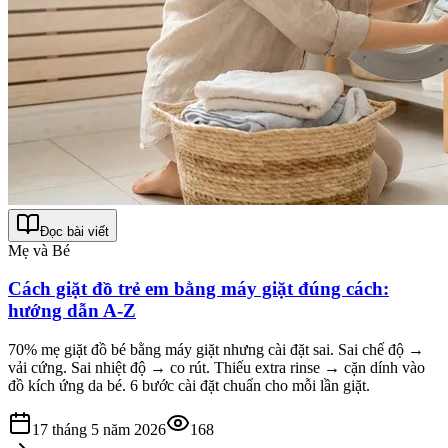
Đọc bài viết
Mẹ và Bé
Cách giặt đồ trẻ em bằng máy giặt đúng cách:
hướng dẫn A-Z
70% mẹ giặt đồ bé bằng máy giặt nhưng cài đặt sai. Sai chế độ →
vải cứng. Sai nhiệt độ → co rút. Thiếu extra rinse → cặn dính vào
đồ kích ứng da bé. 6 bước cài đặt chuẩn cho mỗi lần giặt.
17 tháng 5 năm 2026
168