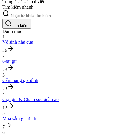
Trang 1 / 1 - 1 bài viết
Tìm kiếm nhanh
Tìm kiếm
Danh mục
1
Vệ sinh nhà cửa
26
2
Giặt giũ
23
3
Cẩm nang gia đình
23
4
Giặt giũ & Chăm sóc quần áo
12
5
Mua sắm gia đình
7
6