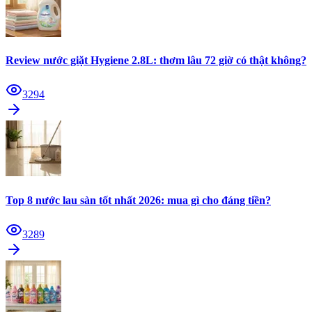
Review nước giặt Hygiene 2.8L: thơm lâu 72 giờ có thật không?
3294
Top 8 nước lau sàn tốt nhất 2026: mua gì cho đáng tiền?
3289