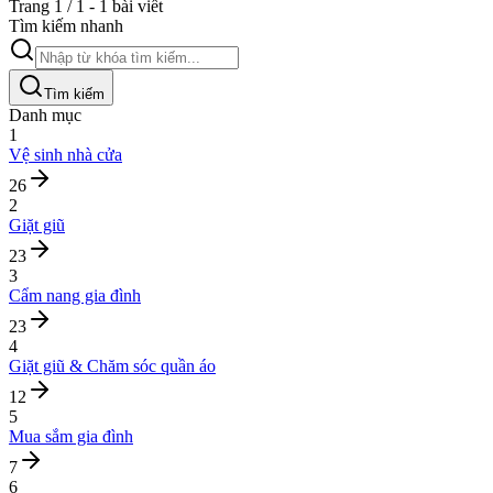
Trang 1 / 1 - 1 bài viết
Tìm kiếm nhanh
Tìm kiếm
Danh mục
1
Vệ sinh nhà cửa
26
2
Giặt giũ
23
3
Cẩm nang gia đình
23
4
Giặt giũ & Chăm sóc quần áo
12
5
Mua sắm gia đình
7
6