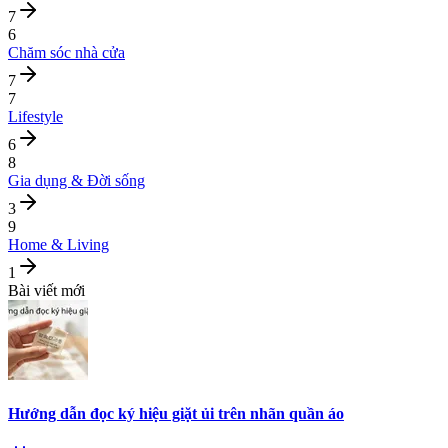
7
6
Chăm sóc nhà cửa
7
7
Lifestyle
6
8
Gia dụng & Đời sống
3
9
Home & Living
1
Bài viết mới
Hướng dẫn đọc ký hiệu giặt ủi trên nhãn quần áo