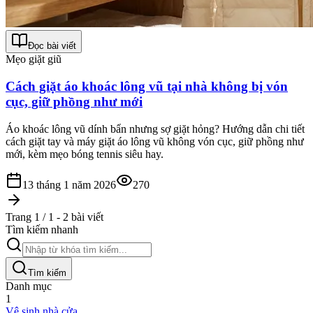
Đọc bài viết
Mẹo giặt giũ
Cách giặt áo khoác lông vũ tại nhà không bị vón
cục, giữ phồng như mới
Áo khoác lông vũ dính bẩn nhưng sợ giặt hỏng? Hướng dẫn chi tiết
cách giặt tay và máy giặt áo lông vũ không vón cục, giữ phồng như
mới, kèm mẹo bóng tennis siêu hay.
13 tháng 1 năm 2026
270
Trang 1 / 1 - 2 bài viết
Tìm kiếm nhanh
Tìm kiếm
Danh mục
1
Vệ sinh nhà cửa