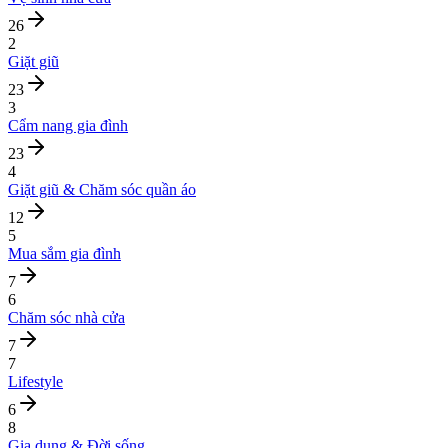
26
2
Giặt giũ
23
3
Cẩm nang gia đình
23
4
Giặt giũ & Chăm sóc quần áo
12
5
Mua sắm gia đình
7
6
Chăm sóc nhà cửa
7
7
Lifestyle
6
8
Gia dụng & Đời sống