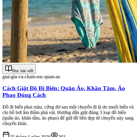
Đọc bài viết
giat-giu-va-cham-soc-quan-ao
Cách Giặt Đồ Đi Biển: Quần Áo, Khăn Tắm, Áo
Phao Đúng Cách
Đồ đi biển phai màu, cứng đơ sau một chuyến đi là do muối biển và
clo hồ bơi âm thầm phá vải. Hướng dẫn giặt đúng 3 loại đồ biển
(quần áo, khăn tắm, áo phao) để giữ đồ bền đẹp từ chuyến này sang
chuyến khác.
25 tháng 1 năm 2026
293